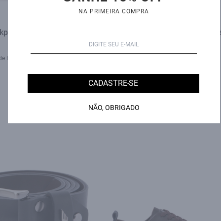
NA PRIMEIRA COMPRA
kpack Advnture Ellus Preto
Sapato New Penny Loafer Pre
R$ 659,00
R$ 1.100,00
R$ 549,00
de R$ 109,83 sem juros
5X de R$ 109,80 sem juros
CADASTRE-SE
NÃO, OBRIGADO