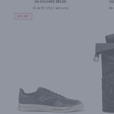
R$ 559,00
R$ 389,00
R$
3X de R$ 129,67 sem juros
8X 
30% OFF