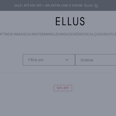
SALE | ATÉ 50% OFF + 20% EXTRA COM O CUPOM
ELL20
IFT
NEW IN
MASCULINO
FEMININO
JEANS
ACESSÓRIOS
CALÇADOS
OUTL
Filtrar por
50% OFF