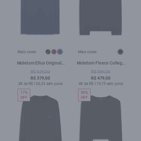
Mais cores:
Mais cores:
Moletom Ellus Originals
Moletom Fleece College
Careca Dark Navy
Preto
R$ 629,00
R$ 589,00
R$ 379,00
R$ 479,00
3X de R$ 126,33 sem juros
4X de R$ 119,75 sem juros
17%
50%
OFF
OFF