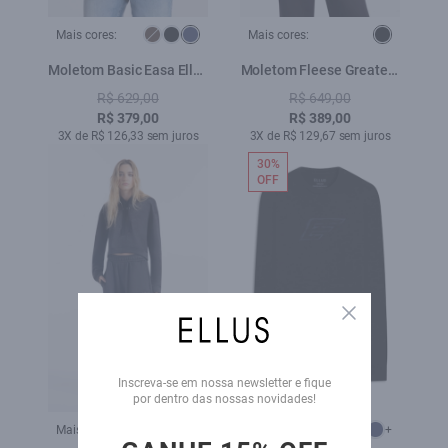
Mais cores:
Mais cores:
Moletom Basic Easa Ellus
Moletom Fleese Greatest
Dark Navy
Preto
R$ 629,00
R$ 649,00
R$ 379,00
R$ 389,00
3X de R$ 126,33 sem juros
3X de R$ 129,67 sem juros
30%
OFF
Close
Inscreva-se em nossa newsletter e fique
por dentro das nossas novidades!
Mais cores:
Mais cores:
+