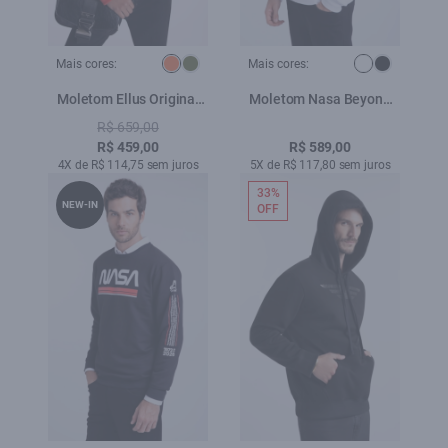
Mais cores:
Mais cores:
Moletom Ellus Original
Moletom Nasa Beyond
Abobora
The Solar Branco
R$ 659,00
R$ 459,00
R$ 589,00
4X de R$ 114,75 sem juros
5X de R$ 117,80 sem juros
33%
NEW-IN
OFF