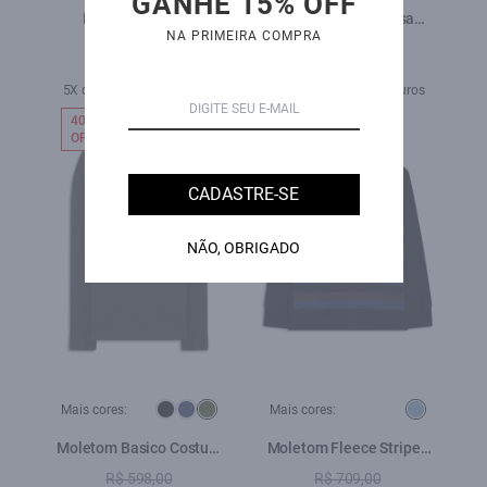
GANHE 15% OFF
Moletom 2 Preto
Moletom Maxi Easa
NA PRIMEIRA COMPRA
Careca Preto
R$ 689,00
R$ 589,00
R$ 479,00
5X de R$ 117,80 sem juros
4X de R$ 119,75 sem juros
40%
30%
OFF
OFF
CADASTRE-SE
NÃO, OBRIGADO
Mais cores:
Mais cores:
Moletom Basico Costum
Moletom Fleece Striped
Careca Verde Militar
Ellus Azul Bic
R$ 598,00
R$ 709,00