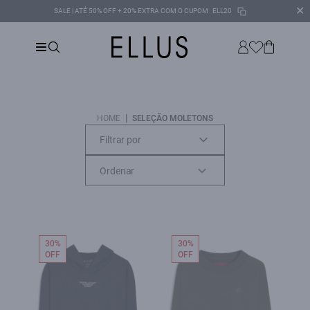
✕
SALE | ATÉ 50% OFF + 20% EXTRA COM O CUPOM
ELL20
|
HOME
SELEÇÃO MOLETONS
Filtrar por
30%
30%
OFF
OFF