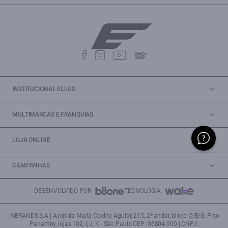
INSTITUCIONAL ELLUS
MULTIMARCAS E FRANQUIAS
LOJA ONLINE
CAMPANHAS
DESENVOLVIDO POR
TECNOLOGIA
INBRANDS S.A | Avenida Maria Coelho Aguiar, 215, 2º andar, bloco C/E/G, Piso
Panamby, lojas 102, I, J, K - São Paulo CEP: 05804-900 | CNPJ: