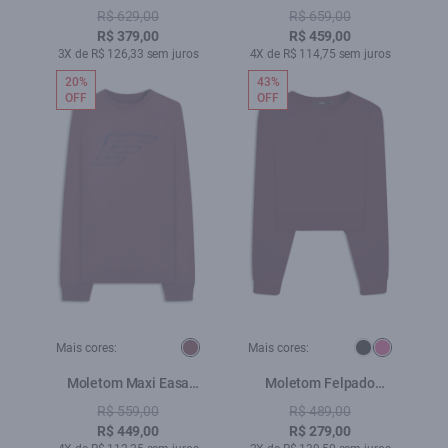
Preto
Verde Militar
R$ 629,00
R$ 659,00
R$ 379,00
R$ 459,00
3X de R$ 126,33 sem juros
4X de R$ 114,75 sem juros
20%
43%
OFF
OFF
Mais cores:
Mais cores:
Moletom Maxi Easa
Moletom Felpado
Careca Bordeaux
Minimal Pitaya
R$ 559,00
R$ 489,00
R$ 449,00
R$ 279,00