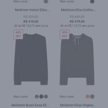
Mais cores:
Mais cores:
Moletom Velvet Ellus
Moletom Ellus Gothic
Verde Militar
Glitter Preto
R$ 529,00
R$ 689,00
R$ 419,00
R$ 479,00
4X de R$ 104,75 sem juros
4X de R$ 119,75 sem juros
40%
30%
OFF
OFF
Mais cores:
Mais cores:
Moletom Basic Easa Ellus
Moletom Ellus Original