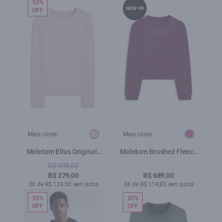
53%
NEW-IN
OFF
Mais cores:
Mais cores:
Moletom Ellus Originals
Moletom Brushed Fleece
Edgy Gd Blush
New Future Pitaya
R$ 598,00
R$ 279,00
R$ 689,00
2X de R$ 139,50 sem juros
6X de R$ 114,83 sem juros
33%
30%
OFF
OFF