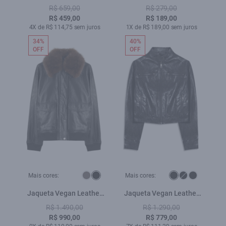
Skinny Verde Escuro
Way Classic Verde Army
R$ 659,00
R$ 279,00
R$ 459,00
R$ 189,00
4X de R$ 114,75 sem juros
1X de R$ 189,00 sem juros
34%
40%
OFF
OFF
Mais cores:
Mais cores:
Jaqueta Vegan Leather
Jaqueta Vegan Leather
Golf Bomber Fur Preto
Biker Preto
R$ 1.490,00
R$ 1.290,00
R$ 990,00
R$ 779,00