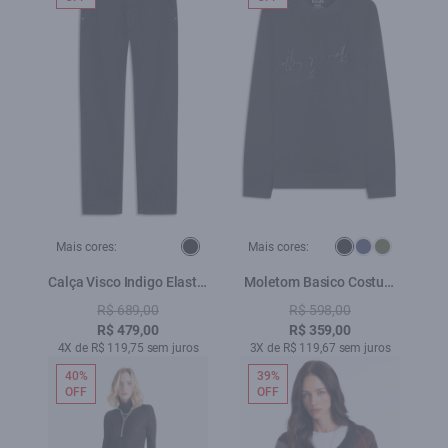
Mais cores:
Mais cores:
Calça Visco Indigo Elastic
Moletom Basico Costum
Skinny b Facao
Careca Preto
R$ 689,00
R$ 598,00
Lav.Escuro C/ Pincelado
R$ 479,00
R$ 359,00
4X de R$ 119,75 sem juros
3X de R$ 119,67 sem juros
40%
39%
OFF
OFF