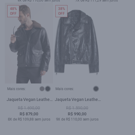
9X de R$ 110,00 sem juros
7X de R$ 111,29 sem juros
48%
38%
OFF
OFF
Mais cores:
Mais cores:
Jaqueta Vegan Leather
Jaqueta Vegan Leather
Golf Classic Fur Preto
Belt Preto
R$ 1.690,00
R$ 1.590,00
R$ 879,00
R$ 990,00
8X de R$ 109,88 sem juros
9X de R$ 110,00 sem juros