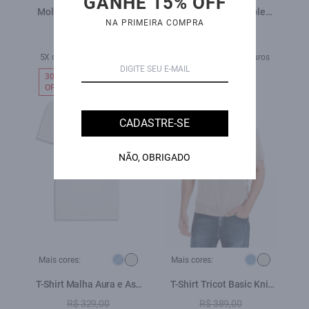
GANHE 15% OFF
Moletom Brushed Areia
Tricot Snug Knit Emblem
NA PRIMEIRA COMPRA
Sweater Areia
R$ 889,00
R$ 729,00
R$ 529,00
R$ 439,00
5X de R$ 105,80 sem juros
4X de R$ 109,75 sem juros
30%
31%
OFF
OFF
CADASTRE-SE
NÃO, OBRIGADO
Mais cores:
Mais cores:
T-Shirt Malha Aura e Asa
T-Shirt Tricot Basic Knit
Off White
Natural
R$ 329,00
R$ 389,00