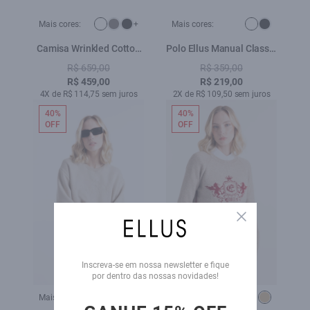
Mais cores:
+
Mais cores:
Camisa Wrinkled Cotton
Polo Ellus Manual Classic
Slim Branco
Branco
R$ 659,00
R$ 359,00
R$ 459,00
R$ 219,00
4X de R$ 114,75 sem juros
2X de R$ 109,50 sem juros
40%
40%
OFF
OFF
Close
Inscreva-se em nossa newsletter e fique
por dentro das nossas novidades!
Mais cores:
Mais cores: