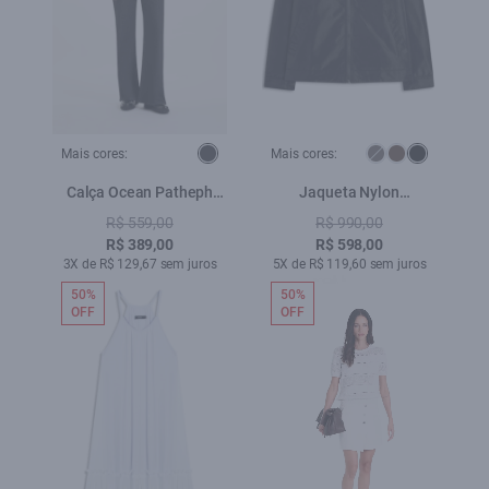
Mais cores:
Mais cores:
Calça Ocean Patheph
Jaqueta Nylon
Lav. 35 Amaciado
Windbreaker Golf Preto
R$ 559,00
R$ 990,00
R$ 389,00
R$ 598,00
3X de R$ 129,67 sem juros
5X de R$ 119,60 sem juros
50%
50%
OFF
OFF