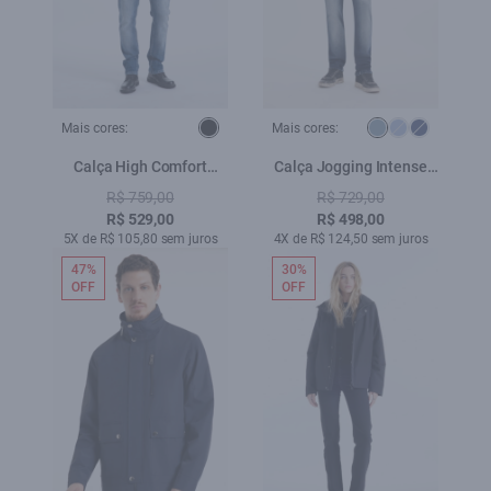
Mais cores:
Mais cores:
Calça High Comfort
Calça Jogging Intense
Stretch Skinny 5 Pockets
Blue Straight Lav. Medio
R$ 759,00
R$ 729,00
2149 - Lav.Medio C/ Rede
R$ 529,00
R$ 498,00
5X de R$ 105,80 sem juros
4X de R$ 124,50 sem juros
47%
30%
OFF
OFF