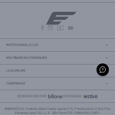
INSTITUCIONAL ELLUS
MULTIMARCAS E FRANQUIAS
LOJA ONLINE
CAMPANHAS
DESENVOLVIDO POR
TECNOLOGIA
INBRANDS S.A | Avenida Maria Coelho Aguiar, 215, 2º andar, bloco C/E/G, Piso
Panamby, lojas 102, I, J, K - São Paulo CEP: 05804-900 | CNPJ: