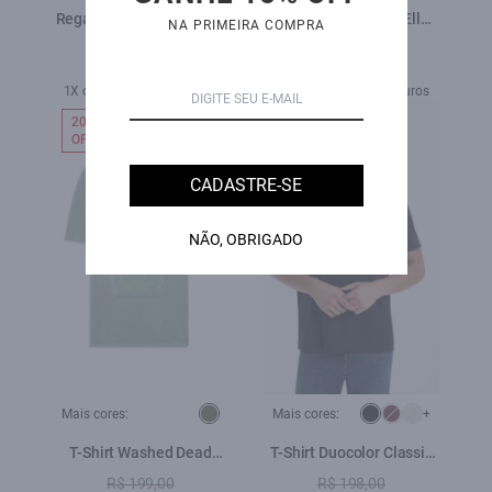
Regata Rib Washed Ellus
Regata Rib Washed Ellus
NA PRIMEIRA COMPRA
Slim Azul Seco
Slim Preto
R$ 229,00
R$ 229,00
R$ 159,00
R$ 159,00
1X de R$ 159,00 sem juros
1X de R$ 159,00 sem juros
20%
20%
OFF
OFF
CADASTRE-SE
NÃO, OBRIGADO
Mais cores:
Mais cores:
+
T-Shirt Washed Dead
T-Shirt Duocolor Classic
Tour Floresta
Preto
R$ 199,00
R$ 198,00