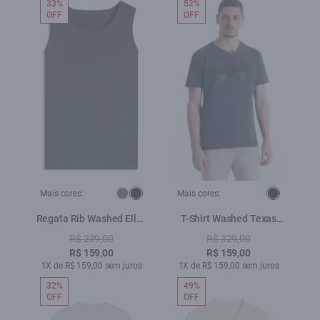
33%
52%
OFF
OFF
Mais cores:
Mais cores:
Regata Rib Washed Ellus
T-Shirt Washed Texas
Crafted Slim Preto
Holden Preto
R$ 239,00
R$ 329,00
R$ 159,00
R$ 159,00
1X de R$ 159,00 sem juros
1X de R$ 159,00 sem juros
32%
49%
OFF
OFF