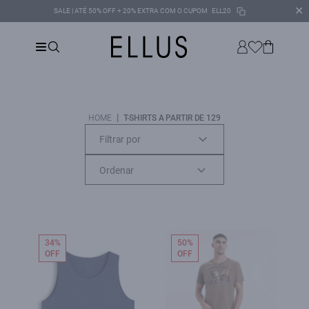
✕
SALE | ATÉ 50% OFF + 20% EXTRA COM O CUPOM
ELL20
|
HOME
T-SHIRTS A PARTIR DE 129
Filtrar por
34%
50%
OFF
OFF