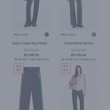
Mais cores:
Mais cores:
Calça Crepe Way Wideleg
Calça White Denim
Dark Navy
Patheph Plumbo
R$ 990,00
R$ 729,00
R$ 589,00
R$ 439,00
5X de R$ 117,80 sem juros
4X de R$ 109,75 sem juros
20%
40%
OFF
OFF