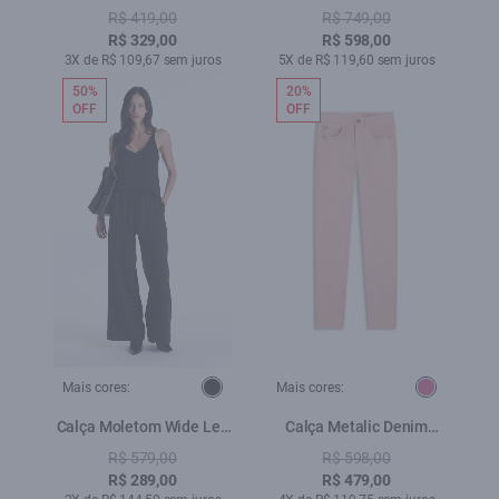
Skinny Beringela
Preppy Flare Et. Zetex
R$ 419,00
R$ 749,00
Blush
R$ 329,00
R$ 598,00
3X de R$ 109,67 sem juros
5X de R$ 119,60 sem juros
50%
20%
OFF
OFF
Mais cores:
Mais cores:
Calça Moletom Wide Leg
Calça Metalic Denim
Preto
Color Rosa
R$ 579,00
R$ 598,00
R$ 289,00
R$ 479,00