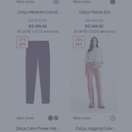
Mais cores:
Mais cores:
Calça Medelen Carrot
Calça Fleece Ejd
Azul Claro
Embroidery Wide Leg
R$ 579,00
R$ 469,00
Purple Blue
R$ 459,00
R$ 369,00
4X de R$ 114,75 sem juros
3X de R$ 123,00 sem juros
21%
20%
OFF
OFF
Mais cores:
Mais cores:
Calça Color Power Hiper
Calça Jogging Color