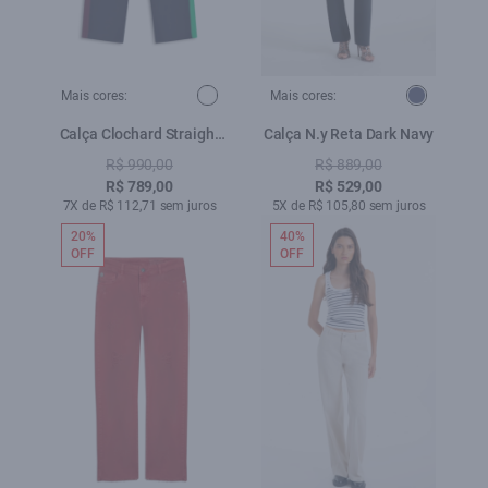
Mais cores:
Mais cores:
Calça Clochard Straight
Calça N.y Reta Dark Navy
Adjuster Estampado
R$ 990,00
R$ 889,00
R$ 789,00
R$ 529,00
7X de R$ 112,71 sem juros
5X de R$ 105,80 sem juros
20%
40%
OFF
OFF