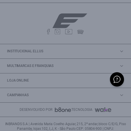
INSTITUCIONAL ELLUS
MULTIMARCAS E FRANQUIAS
LOJA ONLINE
CAMPANHAS
DESENVOLVIDO POR
TECNOLOGIA
INBRANDS S.A | Avenida Maria Coelho Aguiar, 215, 2º andar, bloco C/E/G, Piso
Panamby, lojas 102, I, J, K - São Paulo CEP: 05804-900 | CNPJ: