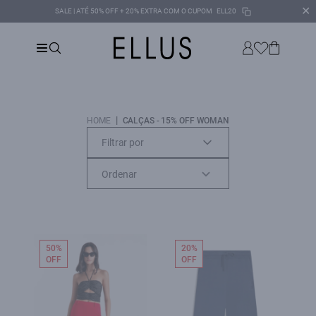
✕
SALE | ATÉ 50% OFF + 20% EXTRA COM O CUPOM
ELL20
|
HOME
CALÇAS - 15% OFF WOMAN
Filtrar por
50%
20%
OFF
OFF