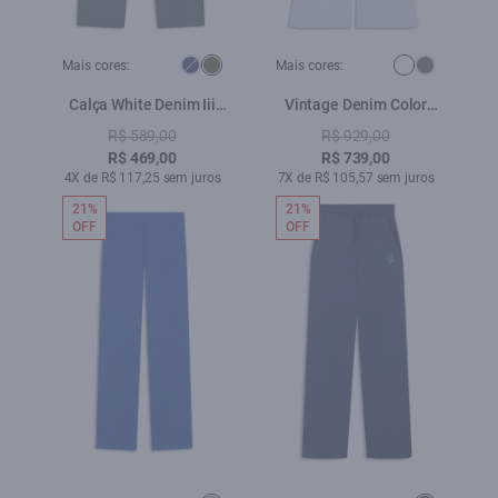
Mais cores:
Mais cores:
Calça White Denim Iii
Vintage Denim Color
Low Rise Reta 5 Pocket
Flare Cristal Branco
R$ 589,00
R$ 929,00
Verde Army
R$ 469,00
R$ 739,00
4X de R$ 117,25 sem juros
7X de R$ 105,57 sem juros
21%
21%
OFF
OFF