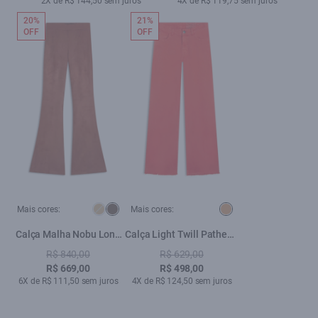
2X de R$ 144,50 sem juros
4X de R$ 119,75 sem juros
20%
21%
OFF
OFF
Mais cores:
Mais cores:
Calça Malha Nobu Long
Calça Light Twill Patheph
Flare Terra
Strawberry
R$ 840,00
R$ 629,00
R$ 669,00
R$ 498,00
6X de R$ 111,50 sem juros
4X de R$ 124,50 sem juros