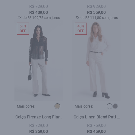
Plumbo
Off White
R$ 729,00
R$ 929,00
R$ 439,00
R$ 559,00
4X de R$ 109,75 sem juros
5X de R$ 111,80 sem juros
51%
40%
OFF
OFF
Mais cores:
Mais cores:
Calça Firenze Long Flare
Calça Linen Blend Patt d
Bege
Eph b Faca Branco
R$ 729,00
R$ 759,00
R$ 359,00
R$ 459,00