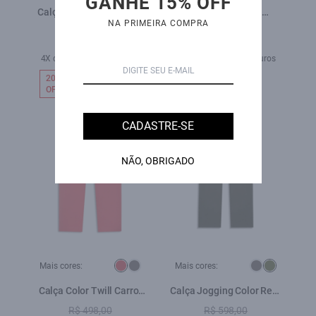
GANHE 15% OFF
Calça Tailoring Patheph
Calça Poliamida
NA PRIMEIRA COMPRA
Vinho
Parachute Pants Azul Bic
R$ 839,00
R$ 669,00
R$ 419,00
R$ 529,00
4X de R$ 104,75 sem juros
5X de R$ 105,80 sem juros
20%
50%
OFF
OFF
CADASTRE-SE
NÃO, OBRIGADO
Mais cores:
Mais cores:
Calça Color Twill Carrot
Calça Jogging Color Reta
Melancia
Verde Escuro
R$ 498,00
R$ 598,00