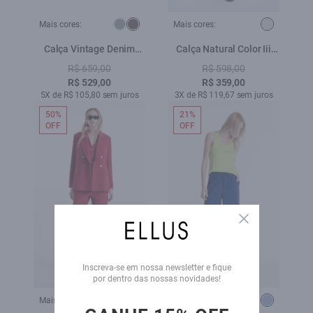
Mais cores:
Mais cores:
Calça Vintage Denim
Calça Natural Color Iii
Color Low Rise Terra
Faca Natural
R$ 659,00
R$ 598,00
R$ 529,00
R$ 359,00
5X de R$ 105,80 sem juros
3X de R$ 119,67 sem juros
50%
21%
OFF
OFF
Close
Inscreva-se em nossa newsletter e fique
por dentro das nossas novidades!
Mais cores:
Mais cores: