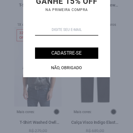
GANHE 15% OFF
T-Shirt Politech Ellus
Camisa Like Surf New
NA PRIMEIRA COMPRA
Sportdlx Preto
Italian Citrus
R$ 349,00
R$ 489,00
R$ 179,00
R$ 339,00
1X de R$ 179,00 sem juros
3X de R$ 113,00 sem juros
32%
30%
OFF
OFF
CADASTRE-SE
NÃO, OBRIGADO
Mais cores:
Mais cores:
T-Shirt Washed Owll
Calça Visco Indigo Elastic
Preto
Skinny b Facao
R$ 279,00
R$ 689,00