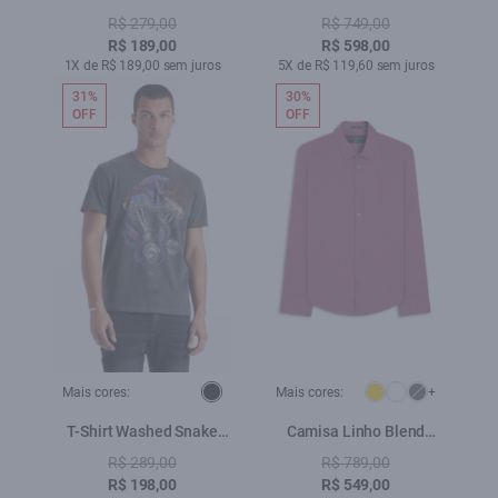
Preto
Shore Classic Italian Azul
R$ 279,00
R$ 749,00
Bic
R$ 189,00
R$ 598,00
1X de R$ 189,00 sem juros
5X de R$ 119,60 sem juros
31%
30%
OFF
OFF
Mais cores:
Mais cores:
+
T-Shirt Washed Snake
Camisa Linho Blend
Engine Preto
Classic Anatomic Rosa
R$ 289,00
R$ 789,00
Velho
R$ 198,00
R$ 549,00