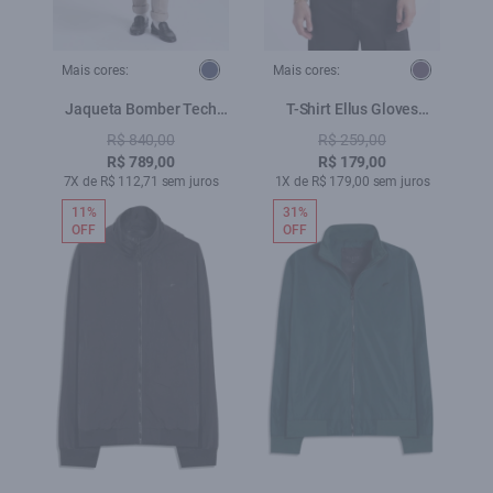
Mais cores:
Mais cores:
Jaqueta Bomber Tech
T-Shirt Ellus Gloves
Dark Navy
Classic Purple Blue
R$ 840,00
R$ 259,00
R$ 789,00
R$ 179,00
7X de R$ 112,71 sem juros
1X de R$ 179,00 sem juros
11%
31%
OFF
OFF