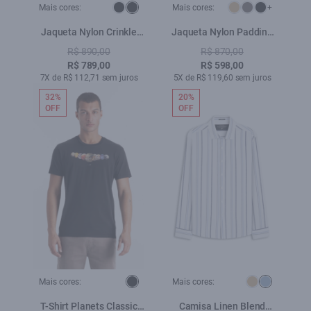
Mais cores:
Mais cores:
+
Jaqueta Nylon Crinkle
Jaqueta Nylon Padding
Bomber Hidden Hood
Bomber Verde Escuro
R$ 890,00
R$ 870,00
Preto
R$ 789,00
R$ 598,00
7X de R$ 112,71 sem juros
5X de R$ 119,60 sem juros
32%
20%
OFF
OFF
Mais cores:
Mais cores:
T-Shirt Planets Classic
Camisa Linen Blend