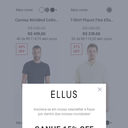
Mais cores:
+
Mais cores:
Camisa Wrinkled Cotton
T-Shirt Piquet Fine Ellus
Slim Branco
Plumbo
R$ 659,00
R$ 349,00
R$ 459,00
R$ 239,00
4X de R$ 114,75 sem juros
2X de R$ 119,50 sem juros
49%
31%
OFF
OFF
Close
Inscreva-se em nossa newsletter e fique
por dentro das nossas novidades!
Mais cores:
Mais cores:
+