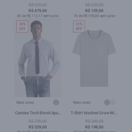
Invisible Pkt Pants Preto
Ellus Azul Pervante
R$ 970,00
R$ 229,00
R$ 679,00
R$ 159,00
6X de R$ 113,17 sem juros
1X de R$ 159,00 sem juros
30%
31%
OFF
OFF
Mais cores:
Mais cores:
Camisa Tech Blend Apus
T-Shirt Washed Grow Wild
Azul Pervante
Classic Azul Seco
R$ 759,00
R$ 289,00
R$ 529,00
R$ 198,00