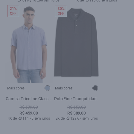
5X de R$ 105,80 sem juros
1X de R$ 198,00 sem juros
21%
30%
OFF
OFF
Mais cores:
Mais cores:
Camisa Tricoline Classic
Polo Fine Tranquilidade
Anatomic Azul Claro
Ellus Classic Mc Preto
R$ 579,00
R$ 559,00
R$ 459,00
R$ 389,00
4X de R$ 114,75 sem juros
3X de R$ 129,67 sem juros