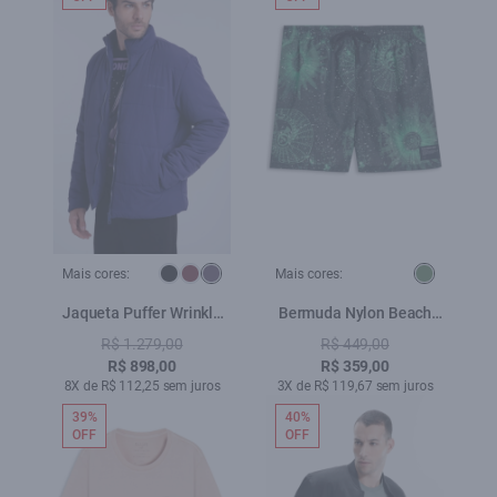
Mais cores:
Mais cores:
Jaqueta Puffer Wrinkle
Bermuda Nylon Beach
Ellus Purple Blue
Trucker Mystical Space
R$ 1.279,00
R$ 449,00
Verde
R$ 898,00
R$ 359,00
8X de R$ 112,25 sem juros
3X de R$ 119,67 sem juros
39%
40%
OFF
OFF