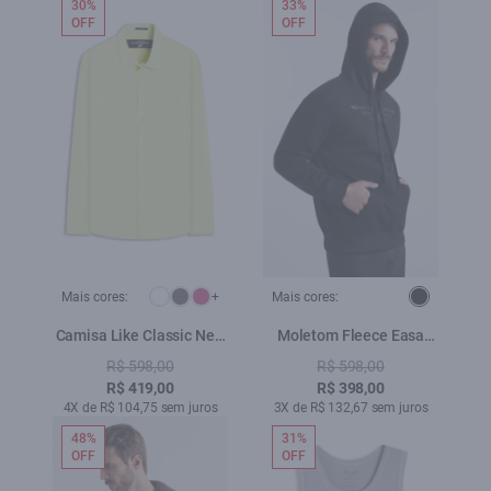
30%
33%
OFF
OFF
Mais cores:
+
Mais cores:
Camisa Like Classic New
Moletom Fleece Easa
Italian Citrus
Preto
R$ 598,00
R$ 598,00
R$ 419,00
R$ 398,00
4X de R$ 104,75 sem juros
3X de R$ 132,67 sem juros
48%
31%
OFF
OFF