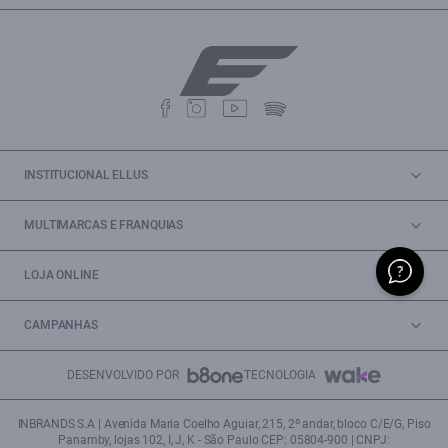
INSTITUCIONAL ELLUS
MULTIMARCAS E FRANQUIAS
LOJA ONLINE
CAMPANHAS
DESENVOLVIDO POR
TECNOLOGIA
INBRANDS S.A | Avenida Maria Coelho Aguiar, 215, 2º andar, bloco C/E/G, Piso
Panamby, lojas 102, I, J, K - São Paulo CEP: 05804-900 | CNPJ: