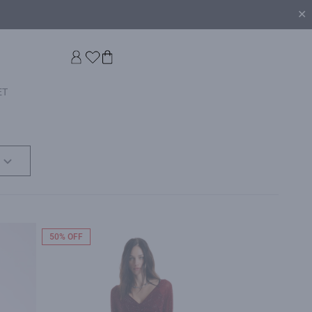
✕
ET
50% OFF