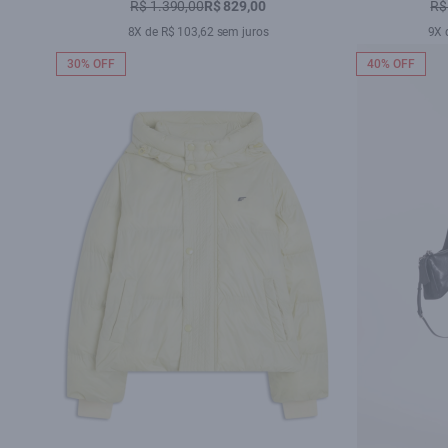
R$ 1.390,00
R$ 829,00
R$
8X de R$ 103,62 sem juros
9X 
30% OFF
40% OFF