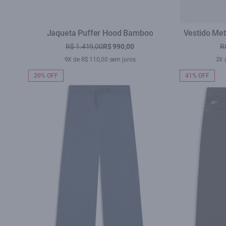
Jaqueta Puffer Hood Bamboo
Vestido Met
R$ 1.419,00
R$ 990,00
R
9X de R$ 110,00 sem juros
3X 
20% OFF
41% OFF