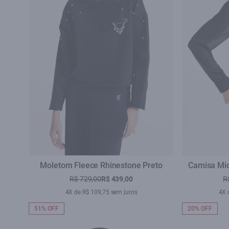
Moletom Fleece Rhinestone Preto
Camisa Mic
R$ 729,00
R$ 439,00
R
4X de R$ 109,75 sem juros
4X 
51% OFF
20% OFF