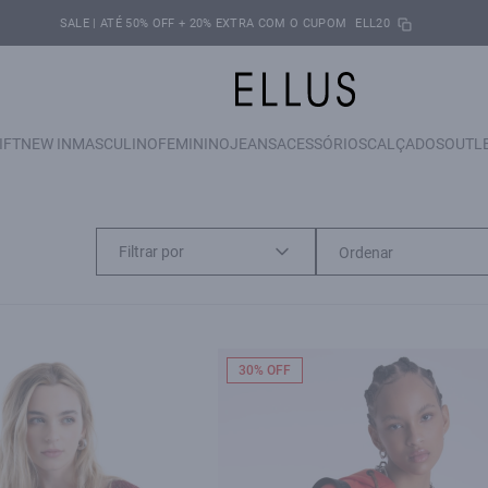
SALE | ATÉ 50% OFF + 20% EXTRA COM O CUPOM
ELL20
IFT
NEW IN
MASCULINO
FEMININO
JEANS
ACESSÓRIOS
CALÇADOS
OUTL
Filtrar por
30% OFF