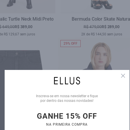
alic Turtle Neck Midi Preto
Bermuda Color Skate Natura
$ 649,00
R$ 389,00
R$ 479,00
R$ 289,00
de R$ 129,67 sem juros
2X de R$ 144,50 sem juros
29% OFF
Clo
Inscreva-se em nossa newsletter e fique
por dentro das nossas novidades!
GANHE 15% OFF
NA PRIMEIRA COMPRA