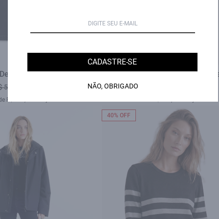
CADASTRE-SE
 Denim Midi Zetex Plumbo
Jaqueta Golf Nylon Ribbon Purpl
NÃO, OBRIGADO
$ 589,00
R$ 349,00
R$ 990,00
R$ 698,00
de R$ 116,33 sem juros
6X de R$ 116,33 sem juros
40% OFF