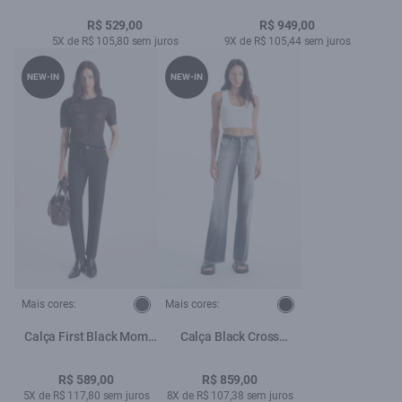
Craquelado
R$ 529,00
R$ 949,00
5X de R$ 105,80 sem juros
9X de R$ 105,44 sem juros
NEW-IN
NEW-IN
Mais cores:
Mais cores:
Calça First Black Mom
Calça Black Cross
Lav.Amaciado
Patheph Gisele Lav. Sky
R$ 589,00
R$ 859,00
5X de R$ 117,80 sem juros
8X de R$ 107,38 sem juros