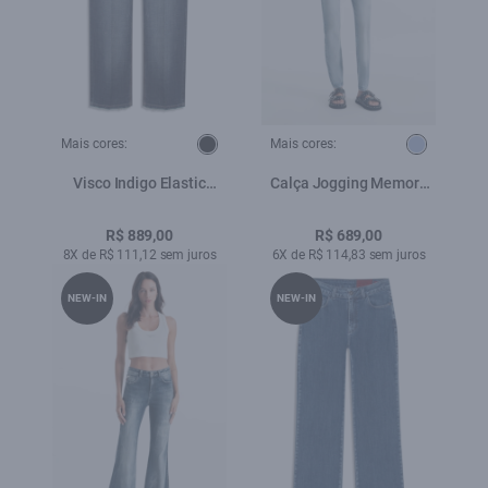
Mais cores:
Mais cores:
Visco Indigo Elastic
Calça Jogging Memory
(Reta) Filigrana
Skinny Lav.Claro
Lav.Escuro C/ Matiz+3d
R$ 889,00
R$ 689,00
8X de R$ 111,12 sem juros
6X de R$ 114,83 sem juros
NEW-IN
NEW-IN