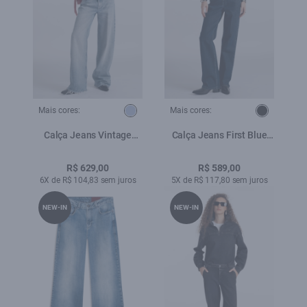
Mais cores:
Mais cores:
Calça Jeans Vintage
Calça Jeans First Blue
Denim Wide Lav.Claro
(Gisele Reta) 5 Pockets
Lav.Escuro C/ Luva
R$ 629,00
R$ 589,00
6X de R$ 104,83 sem juros
5X de R$ 117,80 sem juros
NEW-IN
NEW-IN