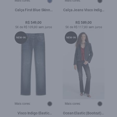
Mais cores:
Mais cores:
Calça First Blue Skinny
Calça Jeans Visco Indigo
Lav. Escuro
Elastic (Skinny) Filigrana
Lav.Escuro C/ Matiz+3d
R$ 549,00
R$ 589,00
5X de R$ 109,80 sem juros
5X de R$ 117,80 sem juros
NEW-IN
NEW-IN
Mais cores:
Mais cores:
Visco Indigo Elastic
Ocean Elastic (Bootcut) 5