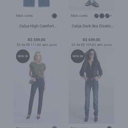
Mais cores:
Mais cores:
+
Calça High Comfort
Calça Dark Sea Elastic
Stretch Gisele Skinny
Hiper Skinny Lav.Claro C/
Lav.Medio Total
Used
R$ 559,00
R$ 659,00
5X de R$ 111,80 sem juros
6X de R$ 109,83 sem juros
NEW-IN
NEW-IN