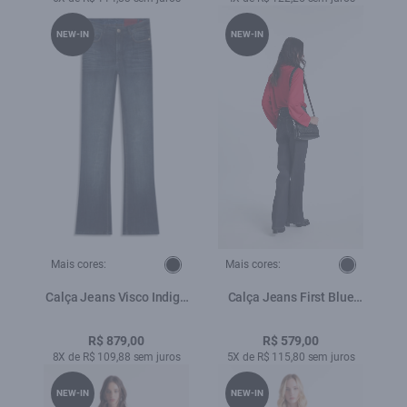
NEW-IN
NEW-IN
Mais cores:
Mais cores:
Calça Jeans Visco Indigo
Calça Jeans First Blue
Elastic (Boot Cut) Filigran
(Patheph) 5 Pockets
Lav. Escuro Com 3d
Amaciado
R$ 879,00
R$ 579,00
8X de R$ 109,88 sem juros
5X de R$ 115,80 sem juros
NEW-IN
NEW-IN