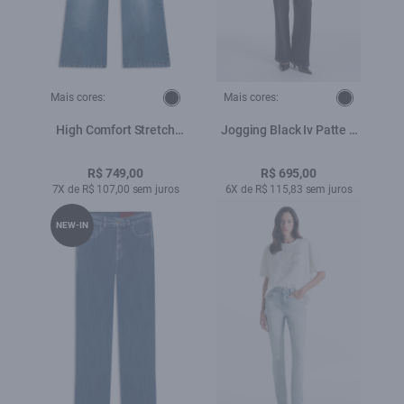
Mais cores:
Mais cores:
High Comfort Stretch
Jogging Black Iv Patte d
(Flare) 5 Pockets
Eph b Faca Lav.Escuro C/
Lav.Claro C/Used
Luva
R$ 749,00
R$ 695,00
7X de R$ 107,00 sem juros
6X de R$ 115,83 sem juros
NEW-IN