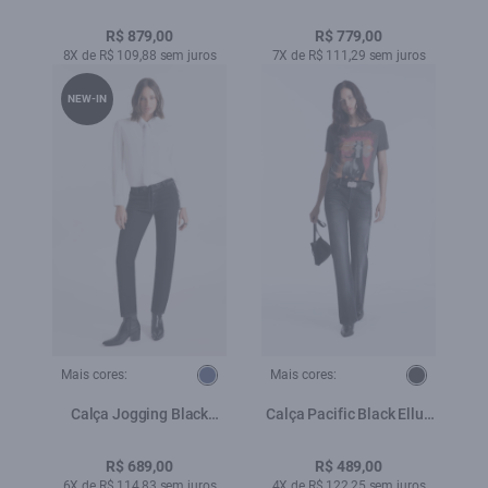
(Bootcut) Filigrana
Pockets Lav.Black Com
Lav.Escuro C/ Matiz+3d
Resina
R$ 879,00
R$ 779,00
8X de R$ 109,88 sem juros
7X de R$ 111,29 sem juros
NEW-IN
Mais cores:
Mais cores:
Calça Jogging Black
Calça Pacific Black Ellus
Preppy Lav.Escuro
Lav. Black
R$ 689,00
R$ 489,00
6X de R$ 114,83 sem juros
4X de R$ 122,25 sem juros