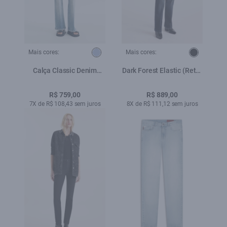
Mais cores:
Mais cores:
Calça Classic Denim
Dark Forest Elastic (Reta)
Elastic Flare Lav.Claro
b Cargo Lav.Escuro C/
3d+jato
R$ 759,00
R$ 889,00
7X de R$ 108,43 sem juros
8X de R$ 111,12 sem juros