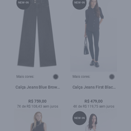
NEW-IN
NEW-IN
Mais cores:
Mais cores:
Calça Jeans Blue Brown
Calça Jeans First Black
(Patte d Eph) Cos
Skinny Lav. 35 Amaciado
Transpasse 2030-
R$ 759,00
R$ 479,00
Lav.Black C/ Luva
7X de R$ 108,43 sem juros
4X de R$ 119,75 sem juros
NEW-IN