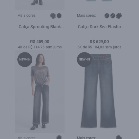
Mais cores:
Mais cores:
Calça Sprouting Black
Calça Dark Sea Elastic
Skinny 35 Amaciado
Mom Lav.Claro C/ Used
R$ 459,00
R$ 629,00
4X de R$ 114,75 sem juros
6X de R$ 104,83 sem juros
NEW-IN
NEW-IN
Mais cores:
Mais cores: