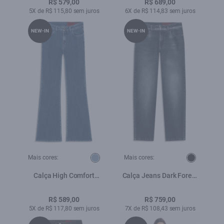
R$ 579,00
R$ 689,00
5X de R$ 115,80 sem juros
6X de R$ 114,83 sem juros
NEW-IN
NEW-IN
Mais cores:
Mais cores:
Calça High Comfort
Calça Jeans Dark Forest
Stretch Skinny Lav.Medio
Elastic (Baggy) 5 Pockets
Lav. Escuro C/ Rede
R$ 589,00
R$ 759,00
5X de R$ 117,80 sem juros
7X de R$ 108,43 sem juros