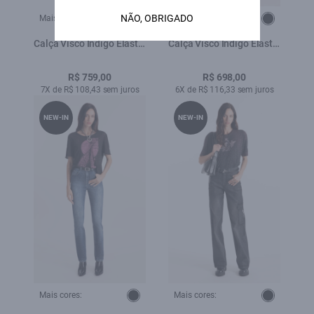
NÃO, OBRIGADO
Mais cores:
Mais cores:
Calça Visco Indigo Elastic
Calça Visco Indigo Elastic
Mom Lav. Escuro
Reta Amaciado C/ Resina
R$ 759,00
R$ 698,00
7X de R$ 108,43 sem juros
6X de R$ 116,33 sem juros
NEW-IN
NEW-IN
Mais cores:
Mais cores: