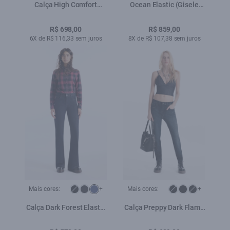
Calça High Comfort
Ocean Elastic (Gisele
Skinny Lav. Médio C/
Patte d Eph) Cargo Lav.
Used
Black C/3d e Jato
R$ 698,00
R$ 859,00
6X de R$ 116,33 sem juros
8X de R$ 107,38 sem juros
Mais cores:
+
Mais cores:
+
Calça Dark Forest Elastic
Calça Preppy Dark Flame
Lav. Escuro
Lav.Escuro i