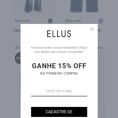
Mais cores:
Mais cores:
Close
Calça Dark Forest Elastic
Calça High Comfort
Skinny Flare Lav.Escuro
Stretch Reta Lav.Medio
R$ 879,00
R$ 579,00
8X de R$ 109,88 sem juros
5X de R$ 115,80 sem juros
Inscreva-se em nossa newsletter e fique
por dentro das nossas novidades!
NEW-IN
NEW-IN
GANHE 15% OFF
NA PRIMEIRA COMPRA
CADASTRE-SE