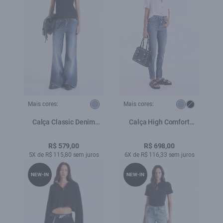
Mais cores:
Mais cores:
Calça Classic Denim
Calça High Comfort
Patheph Lav.Medio
Stretch Gisele Skinny
1978 Lav. Medio
R$ 579,00
R$ 698,00
5X de R$ 115,80 sem juros
6X de R$ 116,33 sem juros
NEW-IN
NEW-IN