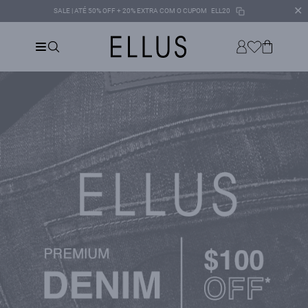
✕
SALE | ATÉ 50% OFF + 20% EXTRA COM O CUPOM
ELL20