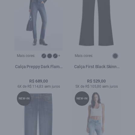
Mais cores:
+
Mais cores:
Calça Preppy Dark Flame
Calça First Black Skinny
Lav. Escuro
Flare Lav. Amaciado
R$ 689,00
R$ 529,00
6X de R$ 114,83 sem juros
5X de R$ 105,80 sem juros
NEW-IN
NEW-IN