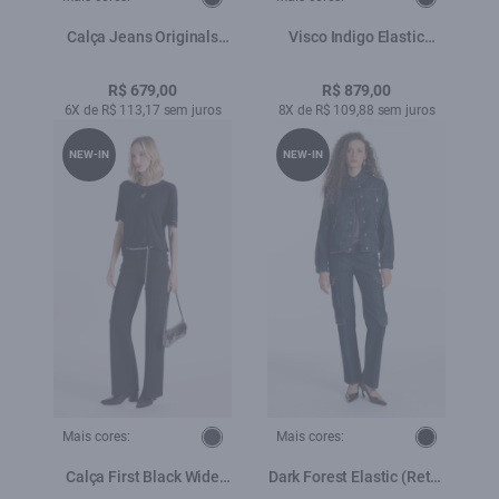
Calça Jeans Originals
Visco Indigo Elastic
Black (Patte d Eph) Lav.
(Skinny Flare) Fili
Escuro Com Rebolo
Lav.Escuro C/ Matiz+3d
R$ 679,00
R$ 879,00
6X de R$ 113,17 sem juros
8X de R$ 109,88 sem juros
NEW-IN
NEW-IN
Mais cores:
Mais cores:
Calça First Black Wide
Dark Forest Elastic (Reta)
Amaciado
Recortes Lav.Escuro C/