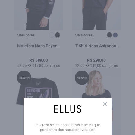
Mais cores:
Mais cores:
Moletom Nasa Beyond
T-Shirt Nasa Astronaut
The Solar Preto
Preto
R$ 589,00
R$ 298,00
5X de R$ 117,80 sem juros
2X de R$ 149,00 sem juros
NEW-IN
NEW-IN
Close
Inscreva-se em nossa newsletter e fique
por dentro das nossas novidades!