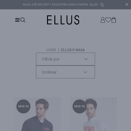
✕
SALE | ATÉ 50% OFF + 20% EXTRA COM O CUPOM
ELL20
|
HOME
ELLUS X NASA
Filtrar por
NEW-IN
NEW-IN