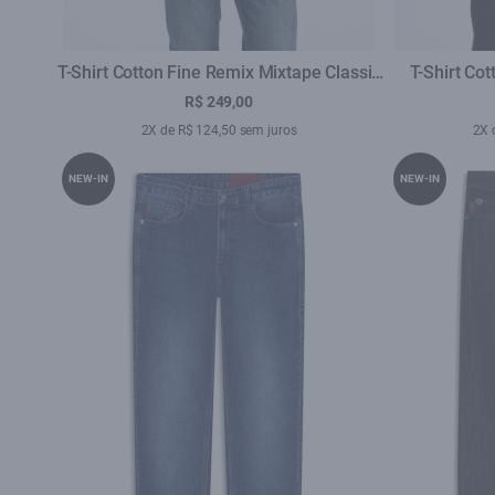
T-Shirt Cotton Fine Remix Mixtape Classic
T-Shirt Cot
Preto
R$ 249,00
2X de R$ 124,50 sem juros
2X 
NEW-IN
NEW-IN