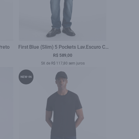
Preto
First Blue (Slim) 5 Pockets Lav.Escuro C/
Used
R$ 589,00
5X de R$ 117,80 sem juros
NEW-IN