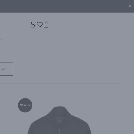
✕
ET
NEW-IN