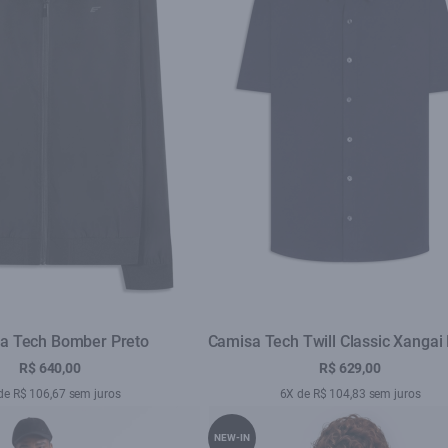
a Tech Bomber Preto
Camisa Tech Twill Classic Xangai
Blue
R$ 640,00
R$ 629,00
de R$ 106,67 sem juros
6X de R$ 104,83 sem juros
NEW-IN