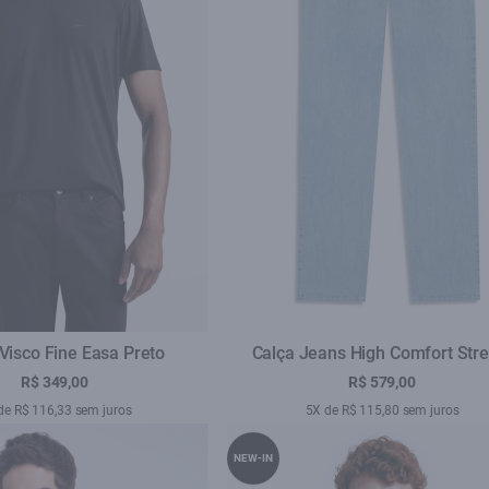
 Visco Fine Easa Preto
Calça Jeans High Comfort Stre
(Skinny) 5 Pockets Lav. Claro T
R$ 349,00
R$ 579,00
de R$ 116,33 sem juros
5X de R$ 115,80 sem juros
NEW-IN