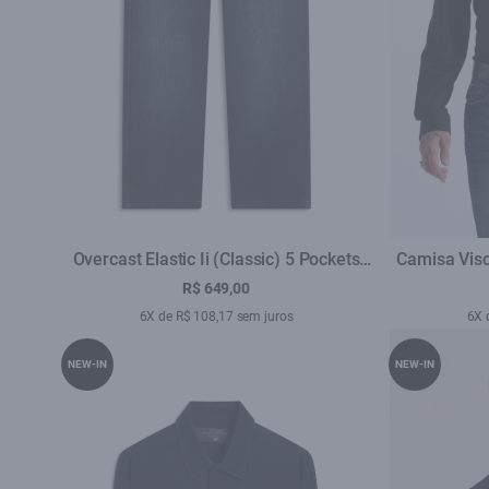
Overcast Elastic Ii (Classic) 5 Pockets
Camisa Visc
Lav.Escuro C/ Used
R$ 649,00
6X de R$ 108,17 sem juros
6X 
NEW-IN
NEW-IN