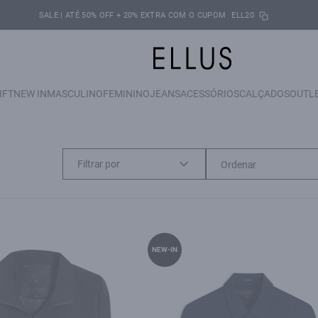
SALE | ATÉ 50% OFF + 20% EXTRA COM O CUPOM
ELL20
IFT
NEW IN
MASCULINO
FEMININO
JEANS
ACESSÓRIOS
CALÇADOS
OUTL
Filtrar por
NEW-IN