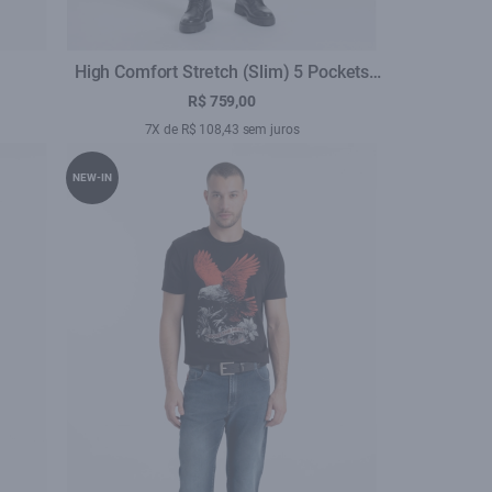
High Comfort Stretch (Slim) 5 Pockets
Lav.Médio C/ Foam
R$ 759,00
7X de R$ 108,43 sem juros
NEW-IN
se