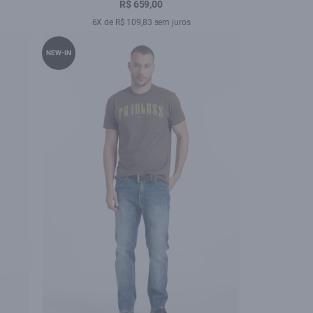
Lav. Black C/ Rede
R$ 659,00
6X de R$ 109,83 sem juros
NEW-IN