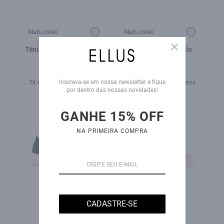
Mais cores:
Mais cores:
Close
Tênis Easa Destroyed Off
Tenis Riot Ellus Gelo
White
R$ 990,00
R$ 789,00
R$ 890,00
Inscreva-se em nossa newsletter e fique
7X de R$ 112,71 sem juros
8X de R$ 111,25 sem juros
por dentro das nossas novidades!
GANHE 15% OFF
NA PRIMEIRA COMPRA
CADASTRE-SE