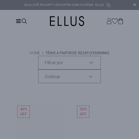
✕
SALE | ATÉ 50% OFF + 20% EXTRA COM O CUPOM
ELL20
|
HOME
TÊNIS A PARTIR DE R$389 (FEMININO)
Filtrar por
40%
20%
OFF
OFF