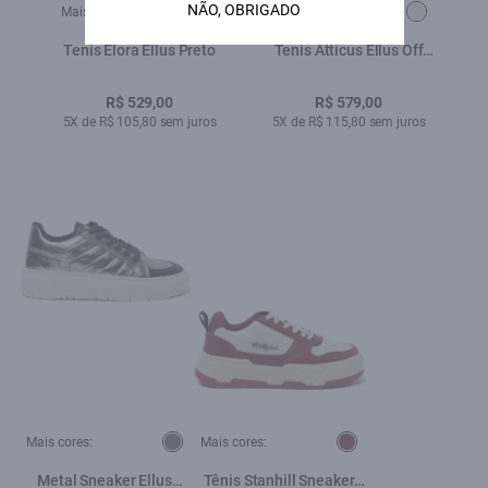
NÃO, OBRIGADO
Mais cores:
Mais cores:
Tenis Elora Ellus Preto
Tenis Atticus Ellus Off
White
R$ 529,00
R$ 579,00
5X de R$ 105,80 sem juros
5X de R$ 115,80 sem juros
Mais cores:
Mais cores:
Metal Sneaker Ellus
Tênis Stanhill Sneaker