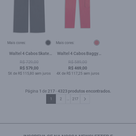
Mais cores:
Mais cores:
Waltel 4 Cabos Skate
Waltel 4 Cabos Baggy
Cargo Preto
Cargo Vermelho
R$ 729,00
R$ 589,00
R$ 579,00
R$ 469,00
5X de R$ 115,80 sem juros
4X de R$ 117,25 sem juros
Página
1
de
217
-
4323 produtos encontrados.
1
2
...
217