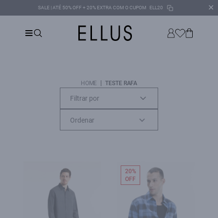
✕
SALE | ATÉ 50% OFF + 20% EXTRA COM O CUPOM
ELL20
|
HOME
TESTE RAFA
Filtrar por
20%
OFF