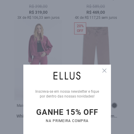
Azul Bic
Wide Et. Zetex Purple
R$ 398,00
R$ 589,00
Blue
R$ 319,00
R$ 469,00
3X de R$ 106,33 sem juros
4X de R$ 117,25 sem juros
20%
OFF
Close
Inscreva-se em nossa newsletter e fique
por dentro das nossas novidades!
Mais cores:
Mais cores:
GANHE 15% OFF
White Denim Ii Patheph
White Denim Ii Mom
NA PRIMEIRA COMPRA
Et Zetex Magenta
Purple Gray
R$ 589,00
R$ 598,00
R$ 469,00