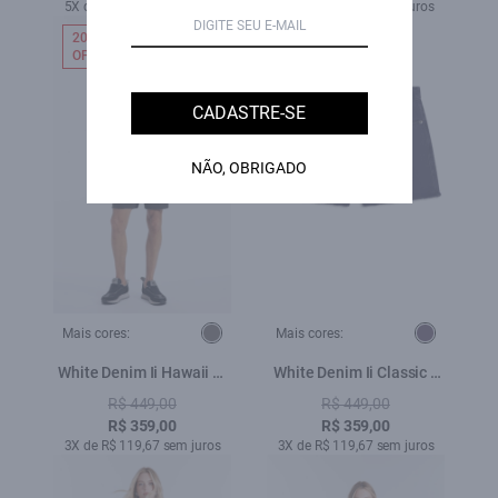
5X de R$ 119,60 sem juros
4X de R$ 117,25 sem juros
20%
20%
OFF
OFF
CADASTRE-SE
NÃO, OBRIGADO
Mais cores:
Mais cores:
White Denim Ii Hawaii Et
White Denim Ii Classic c
Zetex Plumbo
Et Zetex Purple Blue
R$ 449,00
R$ 449,00
R$ 359,00
R$ 359,00
3X de R$ 119,67 sem juros
3X de R$ 119,67 sem juros