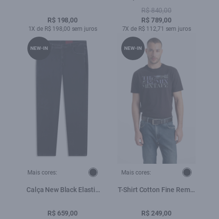
Classic Preto
Dark Navy
R$ 840,00
R$ 198,00
R$ 789,00
1X de R$ 198,00 sem juros
7X de R$ 112,71 sem juros
NEW-IN
NEW-IN
Mais cores:
Mais cores:
Calça New Black Elastic
T-Shirt Cotton Fine Remix
Skinny 5 Pockets Lav.
Mixtape Classic Preto
Black C/ Rede
R$ 659,00
R$ 249,00