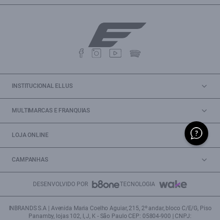
INSTITUCIONAL ELLUS
MULTIMARCAS E FRANQUIAS
LOJA ONLINE
CAMPANHAS
DESENVOLVIDO POR
TECNOLOGIA
INBRANDS S.A | Avenida Maria Coelho Aguiar, 215, 2º andar, bloco C/E/G, Piso
Panamby, lojas 102, I, J, K - São Paulo CEP: 05804-900 | CNPJ: