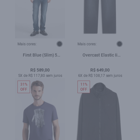
Mais cores:
Mais cores:
First Blue (Slim) 5
Overcast Elastic Ii
Pockets Lav.Escuro C/
(Classic) 5 Pockets
Used
Lav.Escuro C/ Used
R$ 589,00
R$ 649,00
5X de R$ 117,80 sem juros
6X de R$ 108,17 sem juros
31%
11%
OFF
OFF