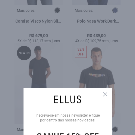
Mais cores:
Mais cores:
Camisa Visco Nylon Slim
Polo Nasa Work Dark
Xangai Preto
Navy
R$ 679,00
R$ 439,00
6X de R$ 113,17 sem juros
4X de R$ 109,75 sem juros
32%
NEW-IN
OFF
Close
Inscreva-se em nossa newsletter e fique
por dentro das nossas novidades!
Mais cores:
Mais cores: