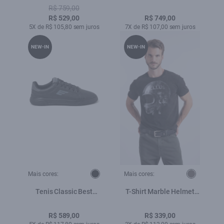
Stretch Slim 5 Pockets
Xangai Azul Pervante
R$ 759,00
Lav Medio C/Puidos
R$ 529,00
R$ 749,00
5X de R$ 105,80 sem juros
7X de R$ 107,00 sem juros
NEW-IN
NEW-IN
Mais cores:
Mais cores:
Tenis Classic Best
T-Shirt Marble Helmet
Sneaker Ellus Preto
Plumbo
R$ 589,00
R$ 339,00