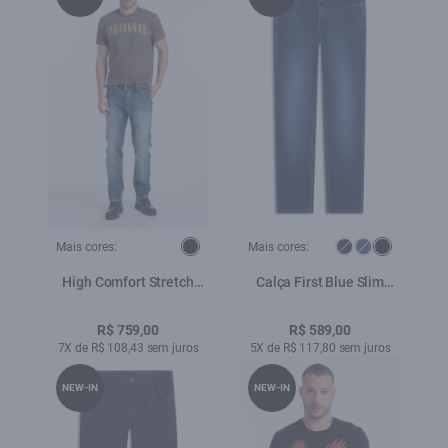
Mais cores:
Mais cores:
High Comfort Stretch
Calça First Blue Slim
(Slim) 5 Pockets
Lav.Escuro Used
Lav.Médio C/ Foam
R$ 759,00
R$ 589,00
7X de R$ 108,43 sem juros
5X de R$ 117,80 sem juros
NEW-IN
NEW-IN