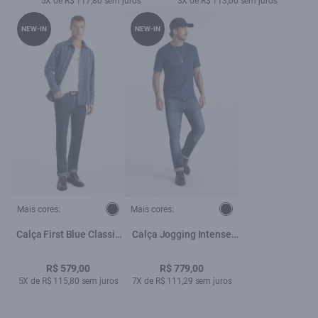
5X de R$ 117,80 sem juros
3X de R$ 113,00 sem juros
NEW-IN
NEW-IN
Mais cores:
Mais cores:
Calça First Blue Classic
Calça Jogging Intense
Lav.Escuro C/ Luva
Blue Slim Lav.Escuro c
Tie Dye
R$ 579,00
R$ 779,00
5X de R$ 115,80 sem juros
7X de R$ 111,29 sem juros