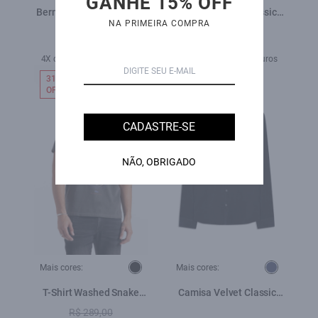
GANHE 15% OFF
Bermuda First Blue Long
T-Shirt Planets Classic
NA PRIMEIRA COMPRA
Lav.Escuro
Preto
R$ 279,00
R$ 479,00
R$ 189,00
4X de R$ 119,75 sem juros
1X de R$ 189,00 sem juros
31%
NEW-IN
OFF
CADASTRE-SE
NÃO, OBRIGADO
Mais cores:
Mais cores:
T-Shirt Washed Snake
Camisa Velvet Classic
Engine Preto
Dark Navy
R$ 289,00