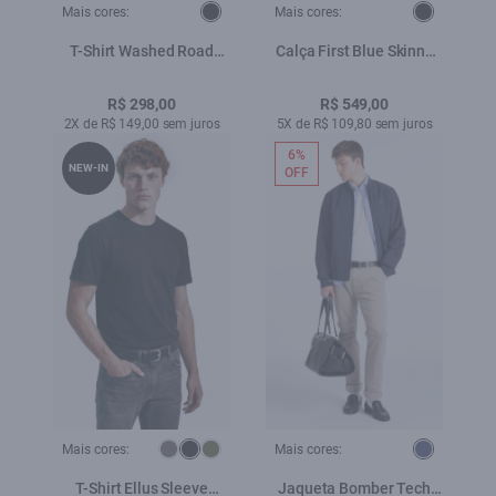
Mais cores:
Mais cores:
T-Shirt Washed Road
Calça First Blue Skinny
Tour Preto
Lav.Escuro C/ Luva
R$ 298,00
R$ 549,00
2X de R$ 149,00 sem juros
5X de R$ 109,80 sem juros
6%
NEW-IN
OFF
Mais cores:
Mais cores:
T-Shirt Ellus Sleeve
Jaqueta Bomber Tech