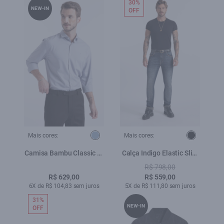
30%
NEW-IN
OFF
Mais cores:
Mais cores:
Camisa Bambu Classic St
Calça Indigo Elastic Slim
Azul Seco
Filigrana Lav.Escuro C/
R$ 798,00
Matiz+3d
R$ 629,00
R$ 559,00
6X de R$ 104,83 sem juros
5X de R$ 111,80 sem juros
31%
NEW-IN
OFF