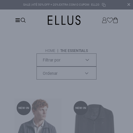
✕
SALE | ATÉ 50% OFF + 20% EXTRA COM O CUPOM
ELL20
|
HOME
THE ESSENTIALS
Filtrar por
NEW-IN
NEW-IN