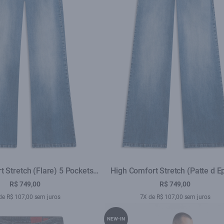
 Stretch (Flare) 5 Pockets
High Comfort Stretch (Patte d E
av.Claro C/Used
Lav.Claro C/Used
R$ 749,00
R$ 749,00
de R$ 107,00 sem juros
7X de R$ 107,00 sem juros
NEW-IN