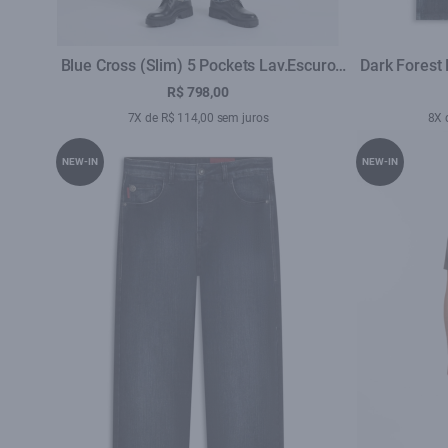
Blue Cross (Slim) 5 Pockets Lav.Escuro
Dark Forest E
C/Matiz
R$ 798,00
7X de R$ 114,00 sem juros
8X 
NEW-IN
NEW-IN