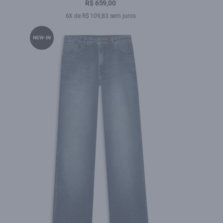
Amaciado
R$ 659,00
6X de R$ 109,83 sem juros
NEW-IN