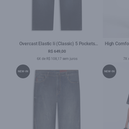
Overcast Elastic Ii (Classic) 5 Pockets
High Comfor
Lav.Escuro C/ Used
La
R$ 649,00
6X de R$ 108,17 sem juros
7X 
NEW-IN
NEW-IN