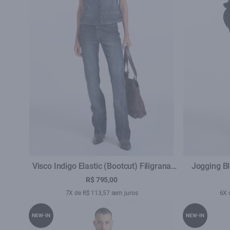
Visco Indigo Elastic (Bootcut) Filigrana
Jogging Bl
Lav. Escuro C/ Rede
La
R$ 795,00
7X de R$ 113,57 sem juros
6X 
NEW-IN
NEW-IN