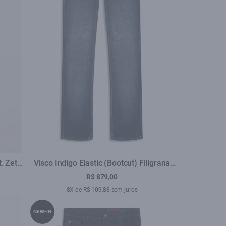
t. Zetex
Visco Indigo Elastic (Bootcut) Filigrana
Lav.Escuro C/ Matiz+3d
R$ 879,00
8X de R$ 109,88 sem juros
NEW-IN