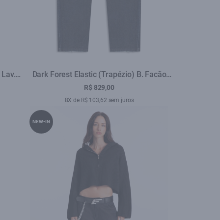
 Lav.
Dark Forest Elastic (Trapézio) B. Facão
Lav.Resinado C/3d
R$ 829,00
8X de R$ 103,62 sem juros
NEW-IN