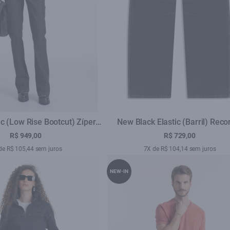
c (Low Rise Bootcut) Zíper
New Black Elastic (Barril) Reco
.Black Com Resina
Lav.Black C/ Luva
R$ 949,00
R$ 729,00
de R$ 105,44 sem juros
7X de R$ 104,14 sem juros
NEW-IN