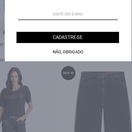
CADASTRE-SE
t Stretch (Slim) 5 Pockets
New Black Elastic (Slim) Dual Fit
v.Médio C/ Foam
Black C/ Rede
NÃO, OBRIGADO
R$ 759,00
R$ 679,00
de R$ 108,43 sem juros
6X de R$ 113,17 sem juros
NEW-IN