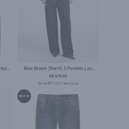
rtes
Blue Brown (Barril) 5 Pockets Lav.
Amaciado
R$ 679,00
6X de R$ 113,17 sem juros
NEW-IN