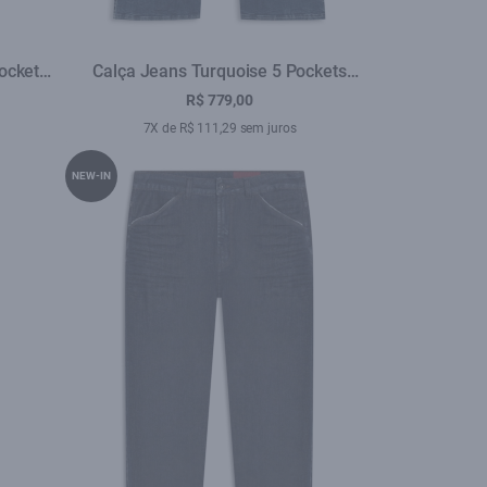
Pockets
Calça Jeans Turquoise 5 Pockets
e
Lav.Medio C/ Rede i
R$ 779,00
7X de R$ 111,29 sem juros
NEW-IN
se