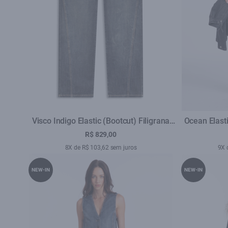
Visco Indigo Elastic (Bootcut) Filigrana
Ocean Elasti
Lav. Escuro C/ Rede
Lav
R$ 829,00
8X de R$ 103,62 sem juros
9X 
NEW-IN
NEW-IN