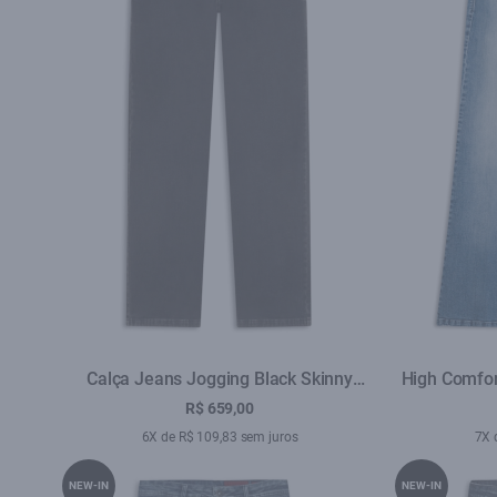
Calça Jeans Jogging Black Skinny
High Comfort
Lav.Escuro C/ Luva
L
R$ 659,00
6X de R$ 109,83 sem juros
7X 
NEW-IN
NEW-IN