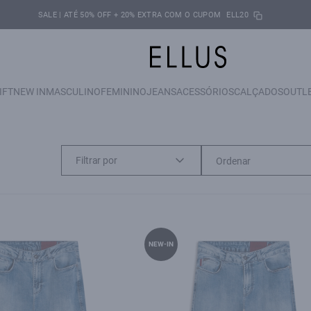
SALE | ATÉ 50% OFF + 20% EXTRA COM O CUPOM
ELL20
IFT
NEW IN
MASCULINO
FEMININO
JEANS
ACESSÓRIOS
CALÇADOS
OUTL
Filtrar por
NEW-IN