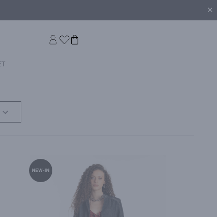
✕
ET
NEW-IN