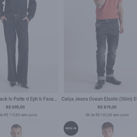
ack Iv Patte d Eph b Faca
Calça Jeans Ocean Elastic (Slim) E
v.Escuro C/ Luva
Lav.Black Com Resina
R$ 695,00
R$ 819,00
de R$ 115,83 sem juros
8X de R$ 102,38 sem juros
NEW-IN