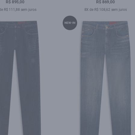
o C/ Tie Dye e Resp.
Resina
R$ 895,00
R$ 869,00
de R$ 111,88 sem juros
8X de R$ 108,62 sem juros
NEW-IN