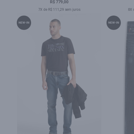
Lav.Medio C/ Rede
Escur
R$ 779,00
7X de R$ 111,29 sem juros
8X 
NEW-IN
NEW-IN