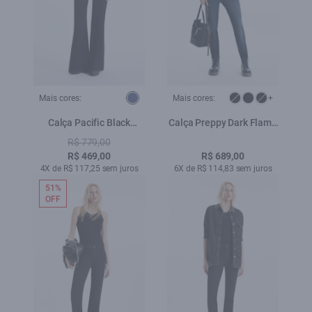
Mais cores:
Mais cores:
+
Calça Pacific Black
Calça Preppy Dark Flame
Gisele Patheph
Lav.Escuro i
R$ 779,00
Lav.Escuro
R$ 469,00
R$ 689,00
4X de R$ 117,25 sem juros
6X de R$ 114,83 sem juros
51%
OFF