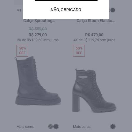
NÃO, OBRIGADO
Mais cores:
Mais cores:
Calça Sprouting
Calça Storm Elastic
Lav.Black i
Skinny 35 Amaciado
R$ 559,00
R$ 279,00
R$ 479,00
2X de R$ 139,50 sem juros
4X de R$ 119,75 sem juros
50%
50%
OFF
OFF
Mais cores:
Mais cores: