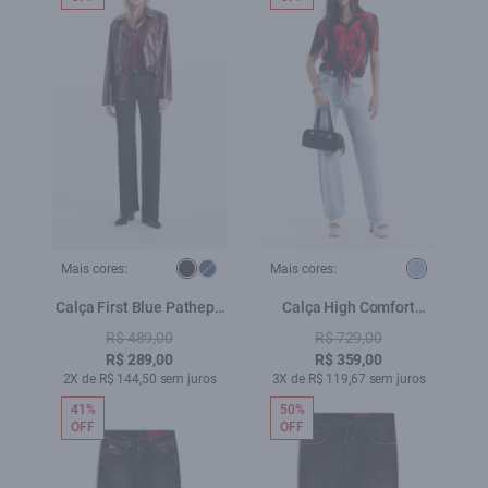
Mais cores:
Mais cores:
Calça First Blue Patheph
Calça High Comfort
Lav. Black
Stretch Lav.Claro
R$ 489,00
R$ 729,00
R$ 289,00
R$ 359,00
2X de R$ 144,50 sem juros
3X de R$ 119,67 sem juros
41%
50%
OFF
OFF