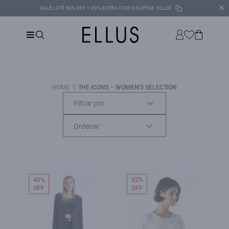
✕
SALE | ATÉ 50% OFF + 20% EXTRA COM O CUPOM
ELL20
|
HOME
THE ICONS – WOMEN’S SELECTION
Filtrar por
40%
52%
OFF
OFF