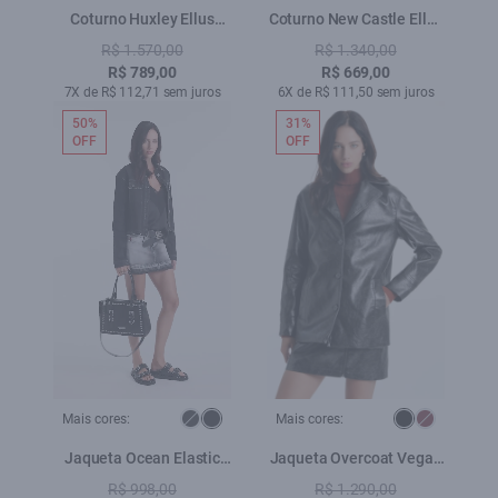
Coturno Huxley Ellus
Coturno New Castle Ellus
Preto
Preto
R$ 1.570,00
R$ 1.340,00
R$ 789,00
R$ 669,00
7X de R$ 112,71 sem juros
6X de R$ 111,50 sem juros
50%
31%
OFF
OFF
Mais cores:
Mais cores:
Jaqueta Ocean Elastic
Jaqueta Overcoat Vegan
Pesponto Lav.Black
Leather Preto
R$ 998,00
R$ 1.290,00