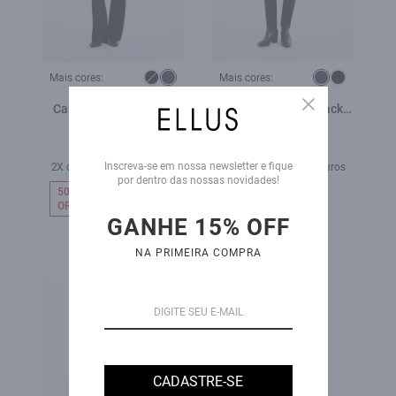
Mais cores:
Mais cores:
Close
Calça Sprouting Black
Calça Sprouting Black
Gisele Flare Lav. 35 -
Skinny 35 Amaciado
R$ 489,00
Amaciado
R$ 239,00
R$ 459,00
Inscreva-se em nossa newsletter e fique
2X de R$ 119,50 sem juros
4X de R$ 114,75 sem juros
por dentro das nossas novidades!
50%
OFF
GANHE 15% OFF
NA PRIMEIRA COMPRA
CADASTRE-SE