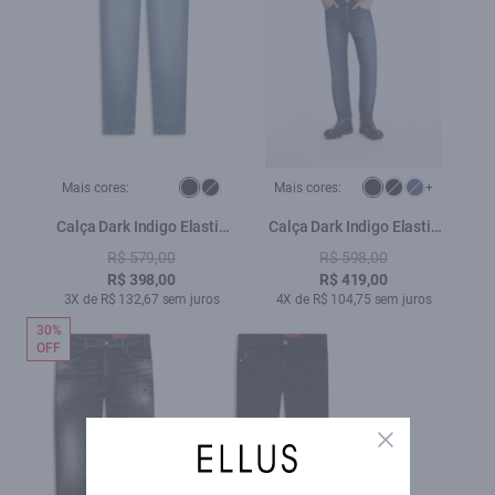
Mais cores:
Mais cores:
+
Calça Dark Indigo Elastic
Calça Dark Indigo Elastic
Slim 1969- Lav. Claro C/
Straight Lav. Escuro i
R$ 579,00
R$ 598,00
Grampo
R$ 398,00
R$ 419,00
3X de R$ 132,67 sem juros
4X de R$ 104,75 sem juros
30%
OFF
Close