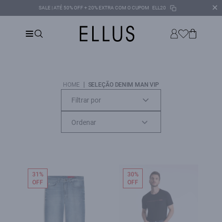
✕
SALE | ATÉ 50% OFF + 20% EXTRA COM O CUPOM
ELL20
|
HOME
SELEÇÃO DENIM MAN VIP
Filtrar por
31%
30%
OFF
OFF