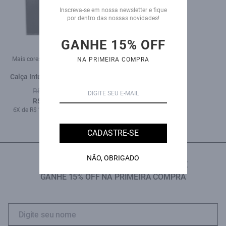
Inscreva-se em nossa newsletter e fique
por dentro das nossas novidades!
GANHE 15% OFF
Mais cores:
Mais cores:
NA PRIMEIRA COMPRA
Calça Intense Black Slim
Calça Storm Elastic Slim
Black C/ Cerzidos
Black
R$ 990,00
R$ 689,00
R$ 589,00
6X de R$ 114,83 sem juros
5X de R$ 117,80 sem juros
CADASTRE-SE
NÃO, OBRIGADO
INSCREVA-SE NA NOSSA NEWSLETTER E
GANHE 15% OFF NA PRIMEIRA COMPRA