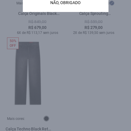
NÃO, OBRIGADO
Mais cores:
Mais cores:
Calça Originals Black
Calça Sprouting
Patheph 1855 Lav. Black
Lav.Black i
R$ 849,00
R$ 559,00
C/ Puídos
R$ 679,00
R$ 279,00
6X de R$ 113,17 sem juros
2X de R$ 139,50 sem juros
50%
OFF
Mais cores:
Calça Techno Black Reta