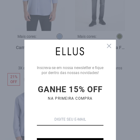
Mais cores:
Mais cores:
Close
Camisa Tricoline Fil a Fil
Camisa Tricoline Fil a Fil
Moli Azul Pervante
New Italian Verde Army
R$ 589,00
R$ 579,00
R$ 398,00
R$ 459,00
Inscreva-se em nossa newsletter e fique
3X de R$ 132,67 sem juros
4X de R$ 114,75 sem juros
por dentro das nossas novidades!
21%
21%
OFF
OFF
GANHE 15% OFF
NA PRIMEIRA COMPRA