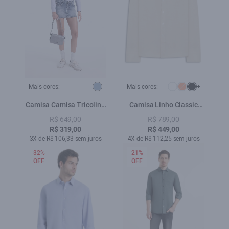
Mais cores:
Mais cores:
+
Camisa Camisa Tricoline
Camisa Linho Classic
Fil a Fil Slim Xangai Fusio
Anatomic Bege a Peça
R$ 649,00
R$ 789,00
Azul Seco
Pronta)
R$ 319,00
R$ 449,00
3X de R$ 106,33 sem juros
4X de R$ 112,25 sem juros
32%
21%
OFF
OFF