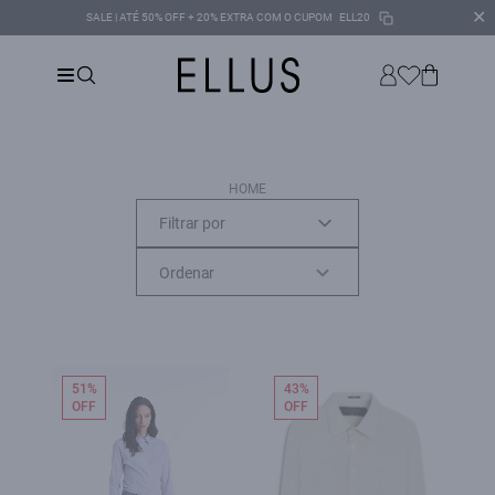
✕
SALE | ATÉ 50% OFF + 20% EXTRA COM O CUPOM
ELL20
HOME
Filtrar por
51%
43%
OFF
OFF