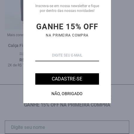
Inscreva-se em nossa newsletter e fique
por dentro das nossas novidades!
GANHE 15% OFF
Mais cores:
Mais cores:
NA PRIMEIRA COMPRA
Calça First Black Wide
Calça Classic Denim
Leg Lav 35 Amaciado
Elastic Wide Leg 2096-
R$ 529,00
R$ 719,00
Lav.Medio C/ Used
R$ 259,00
R$ 569,00
2X de R$ 129,50 sem juros
5X de R$ 113,80 sem juros
CADASTRE-SE
NÃO, OBRIGADO
INSCREVA-SE NA NOSSA NEWSLETTER E
GANHE 15% OFF NA PRIMEIRA COMPRA