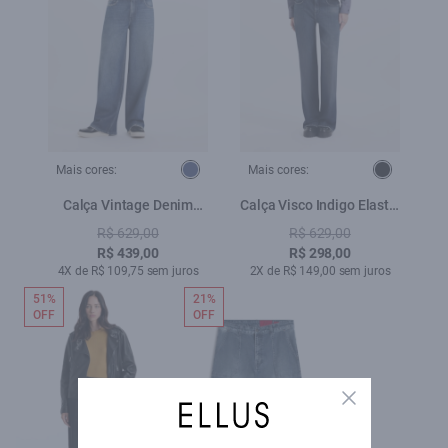
Mais cores:
Mais cores:
Calça Vintage Denim
Calça Visco Indigo Elastic
Wide Leg Lav. Escuro
Wide Leg Lav. Escuro C/
R$ 629,00
R$ 629,00
Matiz
R$ 439,00
R$ 298,00
4X de R$ 109,75 sem juros
2X de R$ 149,00 sem juros
51%
21%
OFF
OFF
Close