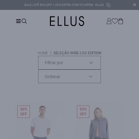
✕
SALE | ATÉ 50% OFF + 20% EXTRA COM O CUPOM
ELL20
|
HOME
SELEÇÃO WIDE-LEG EDITION
Filtrar por
30%
53%
OFF
OFF