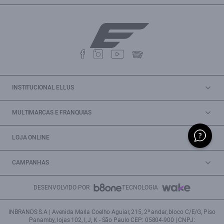
INSTITUCIONAL ELLUS
MULTIMARCAS E FRANQUIAS
LOJA ONLINE
CAMPANHAS
DESENVOLVIDO POR
TECNOLOGIA
INBRANDS S.A | Avenida Maria Coelho Aguiar, 215, 2º andar, bloco C/E/G, Piso
Panamby, lojas 102, I, J, K - São Paulo CEP: 05804-900 | CNPJ: