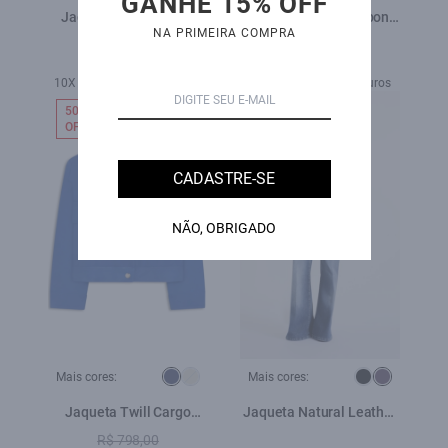
GANHE 15% OFF
Jaqueta Leather Golf
Jaqueta Nylon Ribbon
NA PRIMEIRA COMPRA
Ellus Preto
Windreaker Martingale
R$ 1.419,00
Verde Army
R$ 5.900,00
R$ 698,00
10X de R$ 590,00 sem juros
6X de R$ 116,33 sem juros
50%
NEW-IN
OFF
CADASTRE-SE
NÃO, OBRIGADO
Mais cores:
Mais cores:
Jaqueta Twill Cargo
Jaqueta Natural Leather
Royal
Signature Purple Blue
R$ 798,00