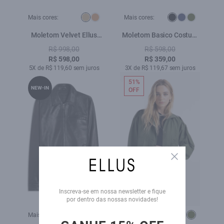
Mais cores:
Mais cores:
Moletom Velvet Ellus
Moletom Basico Costum
Caqui
Careca Preto
R$ 998,00
R$ 598,00
R$ 598,00
R$ 359,00
5X de R$ 119,60 sem juros
3X de R$ 119,67 sem juros
51%
NEW-IN
OFF
Close
Inscreva-se em nossa newsletter e fique
por dentro das nossas novidades!
Mais cores:
Mais cores: