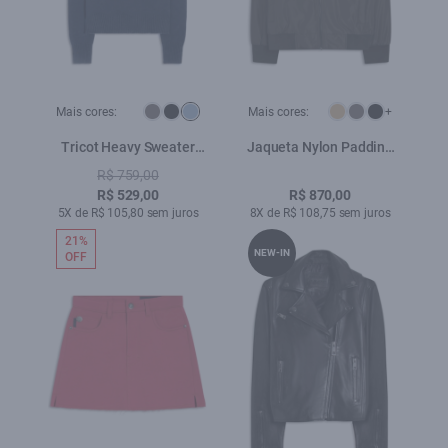
Mais cores:
Mais cores:
+
Tricot Heavy Sweater
Jaqueta Nylon Padding
Azul Bic
Bomber Tabaco
R$ 759,00
R$ 529,00
R$ 870,00
5X de R$ 105,80 sem juros
8X de R$ 108,75 sem juros
21%
NEW-IN
OFF