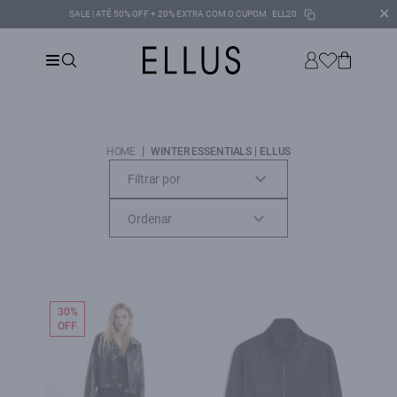
✕
SALE | ATÉ 50% OFF + 20% EXTRA COM O CUPOM
ELL20
|
HOME
WINTER ESSENTIALS | ELLUS
Filtrar por
30%
OFF