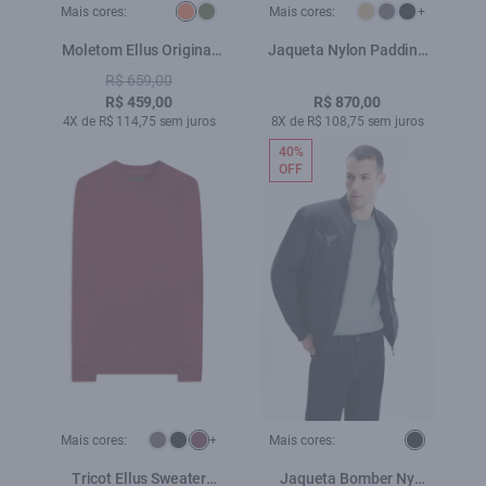
Mais cores:
Mais cores:
+
Moletom Ellus Original
Jaqueta Nylon Padding
Abobora
Bomber Dark Navy
R$ 659,00
R$ 459,00
R$ 870,00
4X de R$ 114,75 sem juros
8X de R$ 108,75 sem juros
40%
OFF
Mais cores:
+
Mais cores:
Tricot Ellus Sweater
Jaqueta Bomber Ny