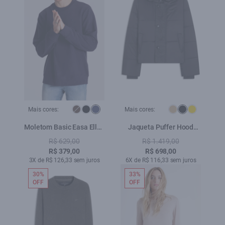
Mais cores:
Mais cores:
Moletom Basic Easa Ellus
Jaqueta Puffer Hood
Dark Navy
Preto
R$ 629,00
R$ 1.419,00
R$ 379,00
R$ 698,00
3X de R$ 126,33 sem juros
6X de R$ 116,33 sem juros
30%
33%
OFF
OFF