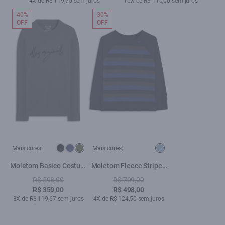
4X de R$ 119,75 sem juros
10X de R$ 110,00 sem juros
40%
30%
OFF
OFF
Mais cores:
Mais cores:
Moletom Basico Costum
Moletom Fleece Striped
Careca Verde Militar
Ellus Azul Bic
R$ 598,00
R$ 709,00
R$ 359,00
R$ 498,00
3X de R$ 119,67 sem juros
4X de R$ 124,50 sem juros