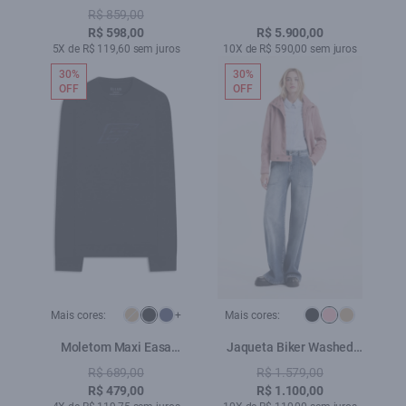
Oversized Cropped
Golf Preto
R$ 859,00
Lemon
R$ 598,00
R$ 5.900,00
5X de R$ 119,60 sem juros
10X de R$ 590,00 sem juros
30%
30%
OFF
OFF
Mais cores:
+
Mais cores:
Moletom Maxi Easa
Jaqueta Biker Washed
Careca Preto
Suede Blush
R$ 689,00
R$ 1.579,00
R$ 479,00
R$ 1.100,00