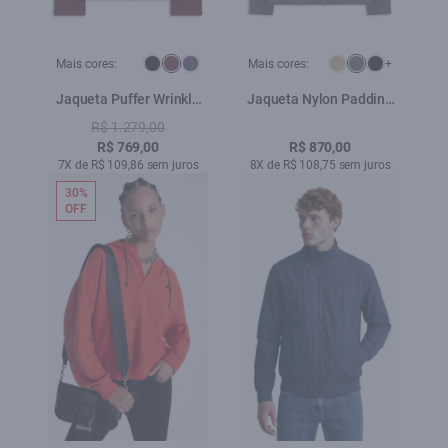
Mais cores:
Mais cores:
+
Jaqueta Puffer Wrinkle
Jaqueta Nylon Padding
Ellus Bordeaux
Bomber Grafite
R$ 1.279,00
R$ 769,00
R$ 870,00
7X de R$ 109,86 sem juros
8X de R$ 108,75 sem juros
30%
OFF