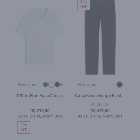
30%
OFF
Mais cores:
+
Mais cores:
T-Shirt Fine Easa Classic
Calça Visco Indigo Elastic
Branco
Skinny b Facao
R$ 689,00
Lav.Escuro C/ Pincelado
R$ 219,00
R$ 479,00
2X de R$ 109,50 sem juros
4X de R$ 119,75 sem juros
30%
OFF