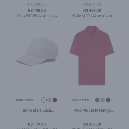
Classic Bottle Mescla
Hawaii Lav.Escuro
R$ 298,00
R$ 669,00
R$ 198,00
R$ 469,00
1X de R$ 198,00 sem juros
4X de R$ 117,25 sem juros
Mais cores:
Mais cores:
+
Boné Ellus Easa
Polo Piquet Melange
Espelhado Branco
Easa Vermelho i
R$ 179,00
R$ 289,00