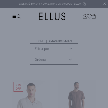
✕
SALE | ATÉ 50% OFF + 20% EXTRA COM O CUPOM
ELL20
|
HOME
XMAS-TIME-MAN
Filtrar por
31%
OFF