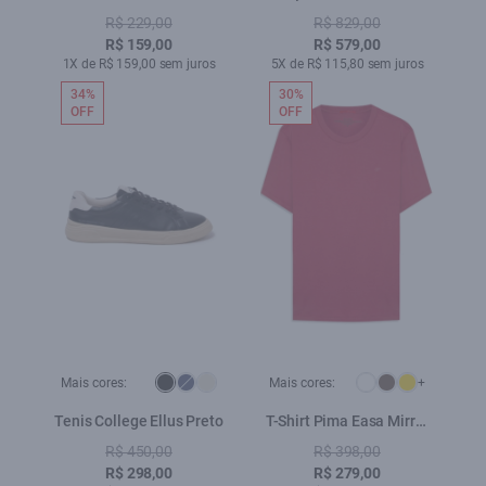
Ellus Azul Seco
Lav.Grey
R$ 229,00
R$ 829,00
R$ 159,00
R$ 579,00
1X de R$ 159,00 sem juros
5X de R$ 115,80 sem juros
34%
30%
OFF
OFF
Mais cores:
Mais cores:
+
Tenis College Ellus Preto
T-Shirt Pima Easa Mirror
Classic Sangria
R$ 450,00
R$ 398,00
R$ 298,00
R$ 279,00