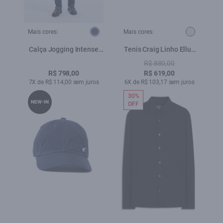
Mais cores:
Mais cores:
Calça Jogging Intense
Tenis Craig Linho Ellus
Blue Slim Lav.Escuro
Natural
R$ 880,00
R$ 798,00
R$ 619,00
7X de R$ 114,00 sem juros
6X de R$ 103,17 sem juros
30%
NEW-IN
OFF