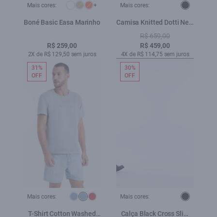
Mais cores:
+
Mais cores:
Boné Basic Easa Marinho
Camisa Knitted Dotti New
Italian Preto
R$ 659,00
R$ 259,00
R$ 459,00
2X de R$ 129,50 sem juros
4X de R$ 114,75 sem juros
31%
30%
OFF
OFF
Mais cores:
Mais cores:
T-Shirt Cotton Washed
Calça Black Cross Slim