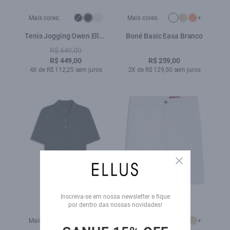
Mais cores:
Mais cores:
+
Tenis Jogging Owen Ellus
Boné Basic Easa Branco
Preto
R$ 649,00
R$ 449,00
R$ 259,00
4X de R$ 112,25 sem juros
2X de R$ 129,50 sem juros
Close
Inscreva-se em nossa newsletter e fique
por dentro das nossas novidades!
Mais cores:
+
Mais cores:
+