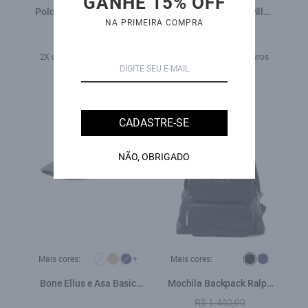
GANHE 15% OFF
Polo Easa Piquet Classic
Bermuda Color Twill
NA PRIMEIRA COMPRA
Lousa
Power Branco
R$ 279,00
R$ 579,00
2X de R$ 139,50 sem juros
5X de R$ 115,80 sem juros
31%
OFF
CADASTRE-SE
NÃO, OBRIGADO
Mais cores:
+
Mais cores:
Bone Ellus e Asa Basic
Mochila Backpack Ralph
Verde Army
Ellus Preto
R$ 1.440,00