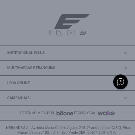
INSTITUCIONAL ELLUS
MULTIMARCAS E FRANQUIAS
LOJA ONLINE
CAMPANHAS
DESENVOLVIDO POR
TECNOLOGIA
INBRANDS S.A | Avenida Maria Coelho Aguiar, 215, 2º andar, bloco C/E/G, Piso
Panamby, lojas 102, I, J, K - São Paulo CEP: 05804-900 | CNPJ: