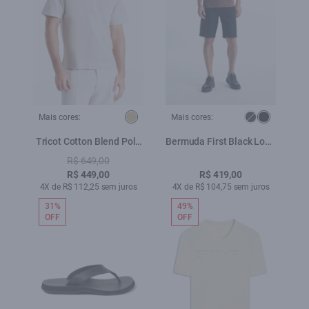
Mais cores:
Mais cores:
Tricot Cotton Blend Polo
Bermuda First Black Long
Zíper Mc Areia
5 Pockets Lav. Amaciado
R$ 649,00
35
R$ 449,00
R$ 419,00
4X de R$ 112,25 sem juros
4X de R$ 104,75 sem juros
31%
49%
OFF
OFF